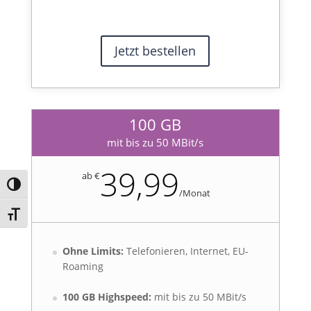
Jetzt bestellen
100 GB
mit bis zu 50 MBit/s
39,99
ab €
Umschalten auf hohe Kontraste
/
Monat
Schrift vergrößern
Ohne Limits:
Telefonieren, Internet, EU-
Roaming
100 GB Highspeed:
mit bis zu 50 MBit/s