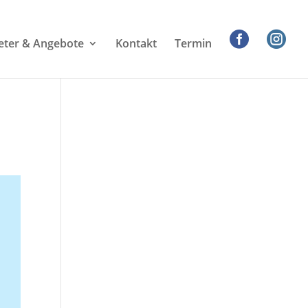


eter & Angebote
Kontakt
Termin