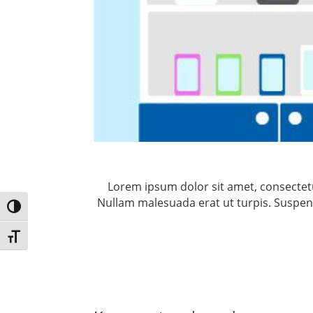
Lorem ipsum dolor sit amet, consectetu
Nullam malesuada erat ut turpis. Suspend
Umschalten auf hohe Kontraste
Schrift vergrößern